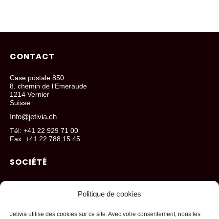
CONTACT
Case postale 850
8, chemin de l’Emeraude
1214 Vernier
Suisse
Info@jetivia.ch
Tél: +41 22 929 71 00
Fax: +41 22 788 15 45
SOCIÉTÉ
Qui sommes-nous?
Politique de cookies
Nos localisations
Blog
Jetivia utilise des cookies sur ce site. Avec votre consentement, nous les