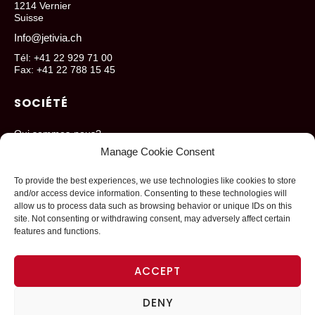
1214 Vernier
Suisse
Info@jetivia.ch
Tél: +41 22 929 71 00
Fax: +41 22 788 15 45
SOCIÉTÉ
Qui sommes-nous?
Manage Cookie Consent
Nos localisations
Blog
To provide the best experiences, we use technologies like cookies to store
and/or access device information. Consenting to these technologies will
allow us to process data such as browsing behavior or unique IDs on this
site. Not consenting or withdrawing consent, may adversely affect certain
features and functions.
ACCEPT
Des solutions en mouvement.
Nous avons les moyens de faire bouger vos affaires.
DENY